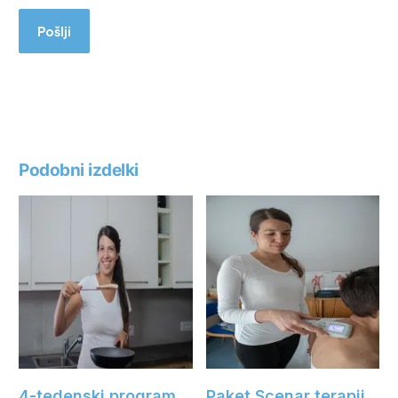
Podobni izdelki
4-tedenski program
Paket Scenar terapij