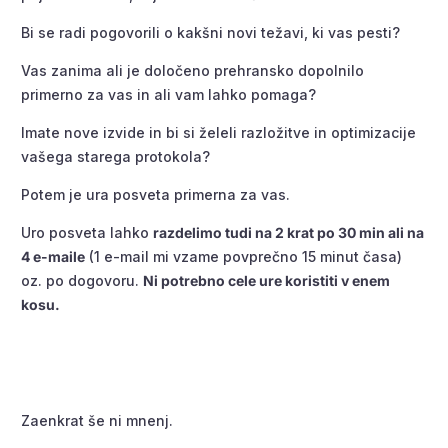
Bi se radi pogovorili o kakšni novi težavi, ki vas pesti?
Vas zanima ali je določeno prehransko dopolnilo
primerno za vas in ali vam lahko pomaga?
Imate nove izvide in bi si želeli razložitve in optimizacije
vašega starega protokola?
Potem je ura posveta primerna za vas.
Uro posveta lahko
razdelimo tudi na 2 krat po 30 min ali na
4 e-maile
(1 e-mail mi vzame povprečno 15 minut časa)
oz. po dogovoru.
Ni potrebno cele ure koristiti v enem
kosu.
Zaenkrat še ni mnenj.