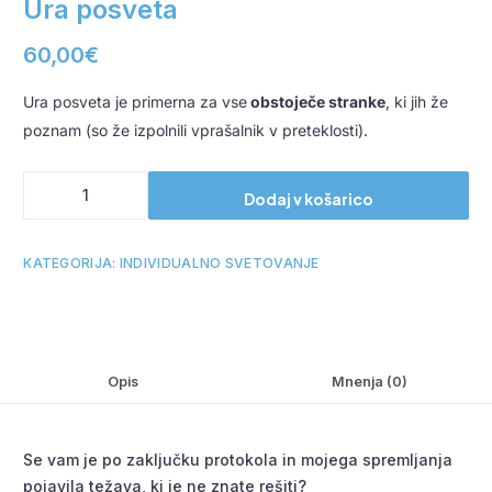
Ura posveta
60,00
€
Ura posveta je primerna za vse
obstoječe stranke
, ki jih že
poznam (so že izpolnili vprašalnik v preteklosti).
Dodaj v košarico
KATEGORIJA:
INDIVIDUALNO SVETOVANJE
Opis
Mnenja (0)
Se vam je po zaključku protokola in mojega spremljanja
pojavila težava, ki je ne znate rešiti?