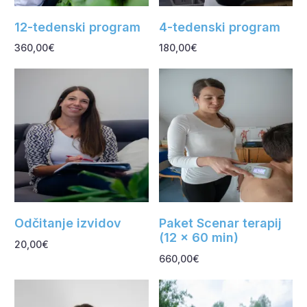
12-tedenski program
4-tedenski program
360,00
€
180,00
€
Dodaj v košarico
Dodaj v košarico
Odčitanje izvidov
Paket Scenar terapij
(12 x 60 min)
20,00
€
660,00
€
Dodaj v košarico
Dodaj v košarico